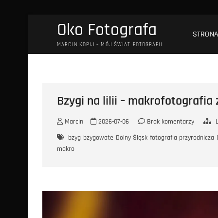
Przejdź
Oko Fotografa
do
STRON
treści
MARCIN KOPIJ – MÓJ ŚWIAT FOTOGRAFII
Bzygi na lilii – makrofotografi
Marcin
2026-07-06
Brak komentarzy
bzyg
bzygowate
Dolny Śląsk
fotografia przyrodnicza
makro