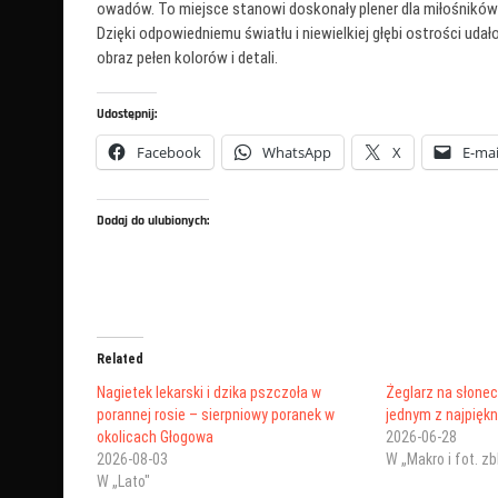
owadów. To miejsce stanowi doskonały plener dla miłośników m
Dzięki odpowiedniemu światłu i niewielkiej głębi ostrości ud
obraz pełen kolorów i detali.
Udostępnij:
Facebook
WhatsApp
X
E-mai
Dodaj do ulubionych:
Related
Nagietek lekarski i dzika pszczoła w
Żeglarz na słonec
porannej rosie – sierpniowy poranek w
jednym z najpiękn
okolicach Głogowa
2026-06-28
2026-08-03
W „Makro i fot. z
W „Lato"