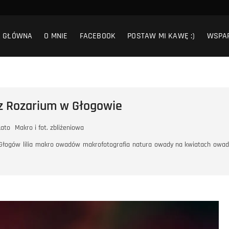
A GŁÓWNA
O MNIE
FACEBOOK
POSTAW MI KAWĘ :)
WSPA
a z Rozarium w Głogowie
Lato
Makro i fot. zbliżeniowa
Głogów
lilia
makro owadów
makrofotografia
natura
owady na kwiatach
owad