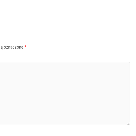
są oznaczone
*