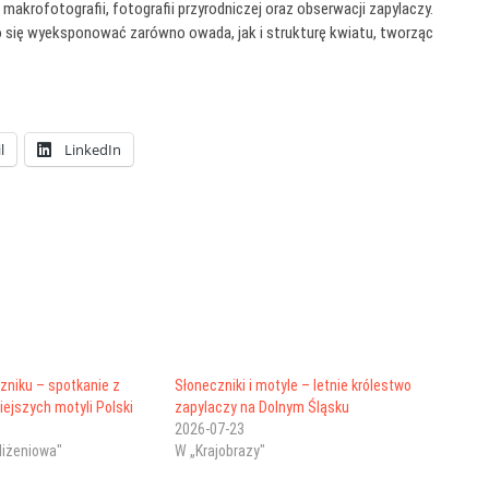
akrofotografii, fotografii przyrodniczej oraz obserwacji zapylaczy.
ało się wyeksponować zarówno owada, jak i strukturę kwiatu, tworząc
l
LinkedIn
zniku – spotkanie z
Słoneczniki i motyle – letnie królestwo
iejszych motyli Polski
zapylaczy na Dolnym Śląsku
2026-07-23
bliżeniowa"
W „Krajobrazy"