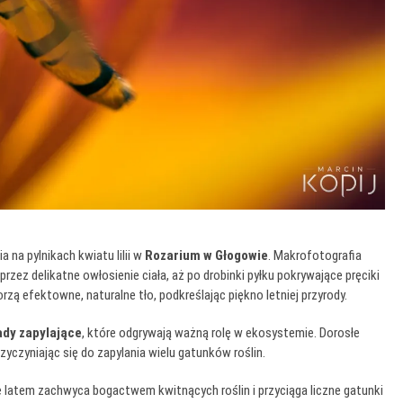
 na pylnikach kwiatu lilii w
Rozarium w Głogowie
. Makrofotografia
zez delikatne owłosienie ciała, aż po drobinki pyłku pokrywające pręciki
rzą efektowne, naturalne tło, podkreślając piękno letniej przyrody.
dy zapylające
, które odgrywają ważną rolę w ekosystemie. Dorosłe
zyczyniając się do zapylania wielu gatunków roślin.
e latem zachwyca bogactwem kwitnących roślin i przyciąga liczne gatunki