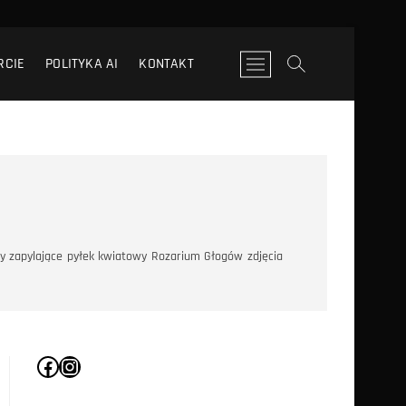
RCIE
POLITYKA AI
KONTAKT
P
r
z
y
c
i
s
k
m
e
y zapylające
pyłek kwiatowy
Rozarium Głogów
zdjęcia
n
u
Facebook
Instagram
Droga niedal