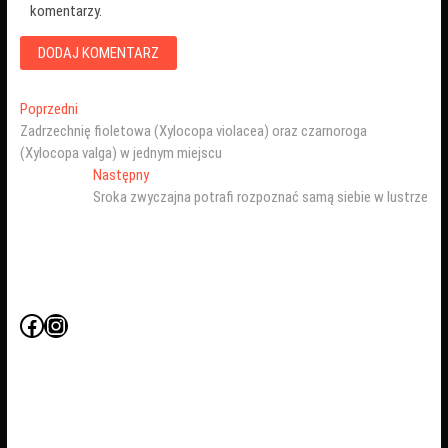
komentarzy.
Nawigacja
Poprzedni
Poprzedni
wpis:
Zadrzechnię fioletowa (Xylocopa violacea) oraz czarnoroga
wpisu
(Xylocopa valga) w jednym miejscu
Następny
Następny
wpis:
Sroka zwyczajna potrafi rozpoznać samą siebie w lustrze
Facebook
Instagram
D