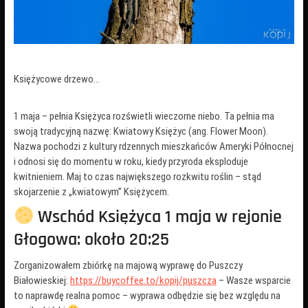
Księżycowe drzewo…
1 maja – pełnia Księżyca rozświetli wieczorne niebo. Ta pełnia ma
swoją tradycyjną nazwę: Kwiatowy Księżyc (ang. Flower Moon).
Nazwa pochodzi z kultury rdzennych mieszkańców Ameryki Północnej
i odnosi się do momentu w roku, kiedy przyroda eksploduje
kwitnieniem. Maj to czas największego rozkwitu roślin – stąd
skojarzenie z „kwiatowym” Księżycem.
Wschód Księżyca 1 maja w rejonie
Głogowa: około 20:25
Zorganizowałem zbiórkę na majową wyprawę do Puszczy
Białowieskiej:
https://buycoffee.to/kopij/puszcza
– Wasze wsparcie
to naprawdę realna pomoc – wyprawa odbędzie się bez względu na