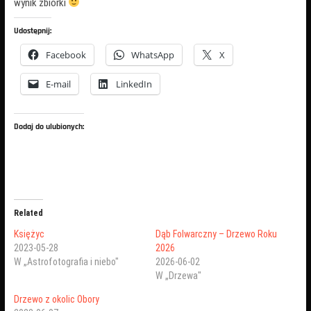
wynik zbiórki
Udostępnij:
Facebook
WhatsApp
X
E-mail
LinkedIn
Dodaj do ulubionych:
Related
Księżyc
Dąb Folwarczny – Drzewo Roku
2023-05-28
2026
W „Astrofotografia i niebo"
2026-06-02
W „Drzewa"
Drzewo z okolic Obory