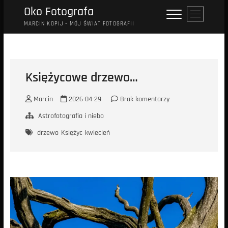
Przejdź
Oko Fotografa
P
do
r
MARCIN KOPIJ – MÓJ ŚWIAT FOTOGRAFII
treści
z
y
c
i
Księżycowe drzewo…
s
k
Marcin
2026-04-29
Brak komentarzy
m
e
Astrofotografia i niebo
n
drzewo
Księżyc
kwiecień
u