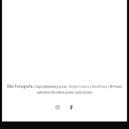
Zamek Książ
Oko Fotografa
| Zaprojektowany przez:
Motyw Freesia
|
WordPress
| © Prawa
autorskie Wszelkie prawa zastrzeżone
Instagram
Facebook