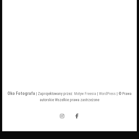
Zamek Książ
Oko Fotografa
| Zaprojektowany przez:
Motyw Freesia
|
WordPress
| © Prawa
autorskie Wszelkie prawa zastrzeżone
Instagram
Facebook