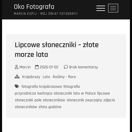
Przejdź
Oko Fotografa
P
do
r
MARCIN KOPIJ – MÓJ ŚWIAT FOTOGRAFII
treści
z
y
c
i
Lipcowe słoneczniki – złote
s
morze lata
k
m
e
Marcin
2026-07-02
Brak komentarzy
n
Krajobrazy
Lato
Rośliny - flora
u
fotografia krajobrazowa
fotografia
przyrodnicza
kwitnące słoneczniki
lato w Polsce
lipcowe
słoneczniki
pole słoneczników
słonecznik zwyczajny
zdjęcia
słoneczników
złota godzina