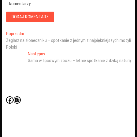
komentarzy.
Nawigacja
Poprzedni
Poprzedni
wpis:
Żeglarz na słoneczniku – spotkanie z jednym z najpiękniejszych motyli
wpisu
Polski
Następny
Następny
wpis:
Sarna w lipcowym zbożu – letnie spotkanie z dziką naturą
Facebook
Instagram
D