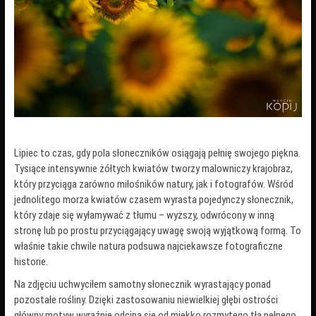
Lipiec to czas, gdy pola słoneczników osiągają pełnię swojego piękna.
Tysiące intensywnie żółtych kwiatów tworzy malowniczy krajobraz,
który przyciąga zarówno miłośników natury, jak i fotografów. Wśród
jednolitego morza kwiatów czasem wyrasta pojedynczy słonecznik,
który zdaje się wyłamywać z tłumu – wyższy, odwrócony w inną
stronę lub po prostu przyciągający uwagę swoją wyjątkową formą. To
właśnie takie chwile natura podsuwa najciekawsze fotograficzne
historie.
Na zdjęciu uchwyciłem samotny słonecznik wyrastający ponad
pozostałe rośliny. Dzięki zastosowaniu niewielkiej głębi ostrości
główny motyw wyraźnie odcina się od miękko rozmytego tła pełnego