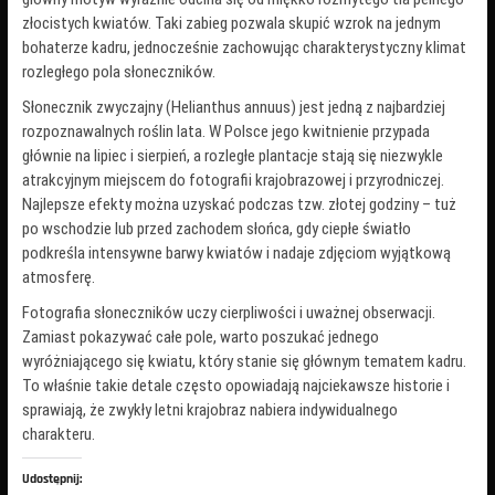
złocistych kwiatów. Taki zabieg pozwala skupić wzrok na jednym
bohaterze kadru, jednocześnie zachowując charakterystyczny klimat
rozległego pola słoneczników.
Słonecznik zwyczajny (Helianthus annuus) jest jedną z najbardziej
rozpoznawalnych roślin lata. W Polsce jego kwitnienie przypada
głównie na lipiec i sierpień, a rozległe plantacje stają się niezwykle
atrakcyjnym miejscem do fotografii krajobrazowej i przyrodniczej.
Najlepsze efekty można uzyskać podczas tzw. złotej godziny – tuż
po wschodzie lub przed zachodem słońca, gdy ciepłe światło
podkreśla intensywne barwy kwiatów i nadaje zdjęciom wyjątkową
atmosferę.
Fotografia słoneczników uczy cierpliwości i uważnej obserwacji.
Zamiast pokazywać całe pole, warto poszukać jednego
wyróżniającego się kwiatu, który stanie się głównym tematem kadru.
To właśnie takie detale często opowiadają najciekawsze historie i
sprawiają, że zwykły letni krajobraz nabiera indywidualnego
charakteru.
Udostępnij: