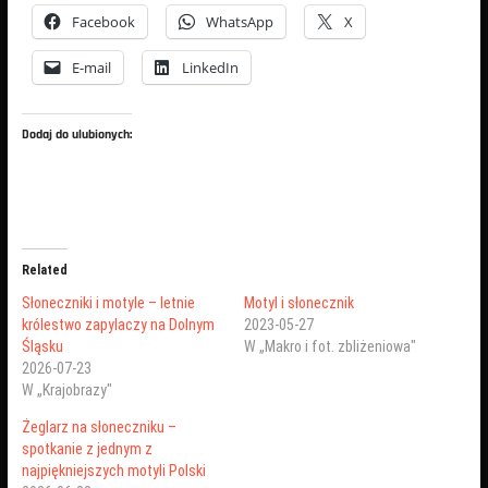
Facebook
WhatsApp
X
E-mail
LinkedIn
Dodaj do ulubionych:
Related
Słoneczniki i motyle – letnie
Motyl i słonecznik
królestwo zapylaczy na Dolnym
2023-05-27
Śląsku
W „Makro i fot. zbliżeniowa"
2026-07-23
W „Krajobrazy"
Żeglarz na słoneczniku –
spotkanie z jednym z
najpiękniejszych motyli Polski