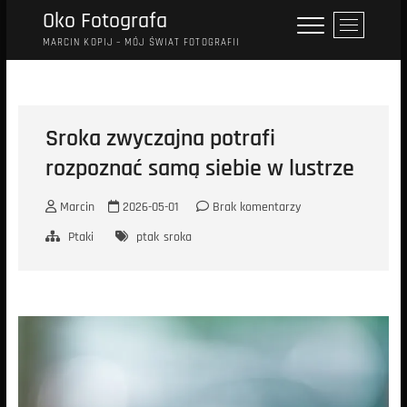
Przejdź
Oko Fotografa
P
do
r
MARCIN KOPIJ – MÓJ ŚWIAT FOTOGRAFII
treści
z
y
c
i
Sroka zwyczajna potrafi
s
rozpoznać samą siebie w lustrze
k
m
e
Marcin
2026-05-01
Brak komentarzy
n
Ptaki
ptak
sroka
u