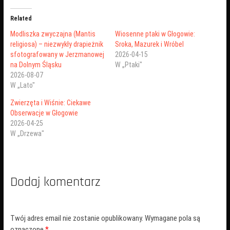
Related
Modliszka zwyczajna (Mantis
Wiosenne ptaki w Głogowie:
religiosa) – niezwykły drapieżnik
Sroka, Mazurek i Wróbel
sfotografowany w Jerzmanowej
2026-04-15
na Dolnym Śląsku
W „Ptaki"
2026-08-07
W „Lato"
Zwierzęta i Wiśnie: Ciekawe
Obserwacje w Głogowie
2026-04-25
W „Drzewa"
Dodaj komentarz
Twój adres email nie zostanie opublikowany.
Wymagane pola są
oznaczone
*