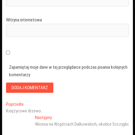
Witryna internetowa
Zapamiętaj moje dane w tej przeglądarce podczas pisania kolejnych
komentarzy.
Nawigacja
Poprzedni
Poprzedni
wpis:
Księżycowe drzewo…
wpisu
Następny
Następny
wpis:
Wiosna na Wzgórzach Dalkowskich, okolice Szczyglic