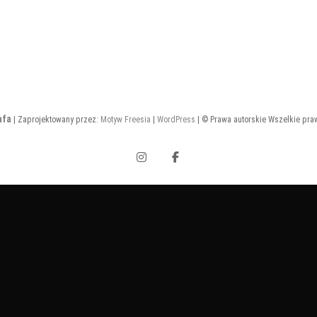
afa
| Zaprojektowany przez:
Motyw Freesia
|
WordPress
| © Prawa autorskie Wszelkie pra
Instagram
Facebook