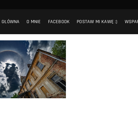
A GŁÓWNA
O MNIE
FACEBOOK
POSTAW MI KAWĘ :)
WSPA