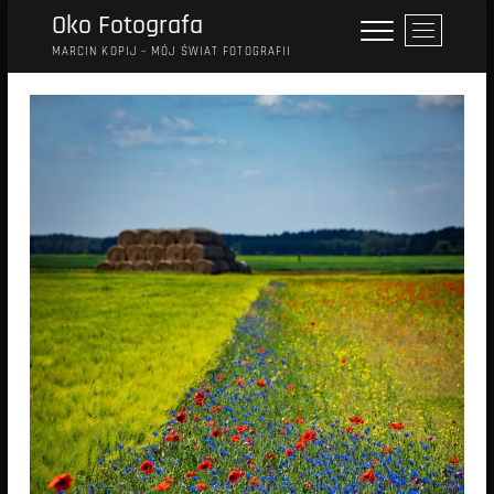
Przejdź
Oko Fotografa
P
do
r
MARCIN KOPIJ – MÓJ ŚWIAT FOTOGRAFII
treści
z
y
c
i
s
k
m
e
n
u