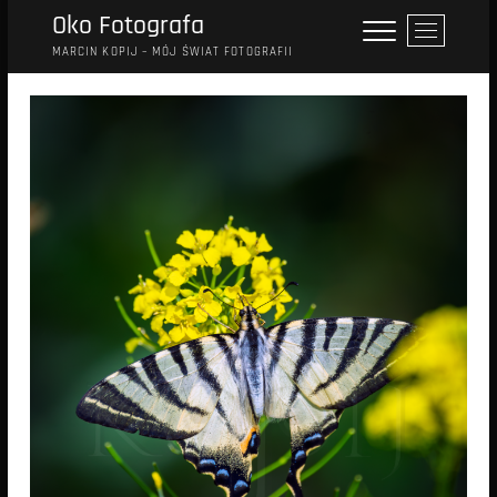
Przejdź
Oko Fotografa
P
do
r
MARCIN KOPIJ – MÓJ ŚWIAT FOTOGRAFII
treści
z
y
c
i
s
k
m
e
n
u