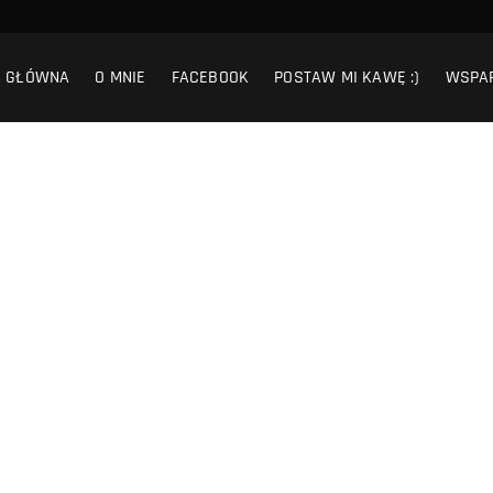
A GŁÓWNA
O MNIE
FACEBOOK
POSTAW MI KAWĘ :)
WSPA