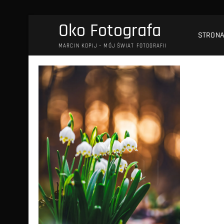
Przejdź
Oko Fotografa
do
STRON
treści
MARCIN KOPIJ – MÓJ ŚWIAT FOTOGRAFII