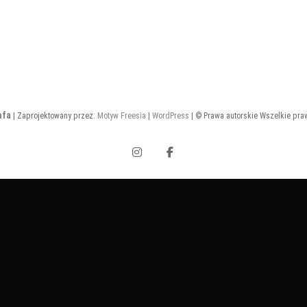
afa
| Zaprojektowany przez:
Motyw Freesia
|
WordPress
| © Prawa autorskie Wszelkie pra
Instagram
Facebook