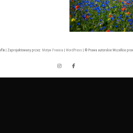
afa
| Zaprojektowany przez:
Motyw Freesia
|
WordPress
| © Prawa autorskie Wszelkie pra
Instagram
Facebook