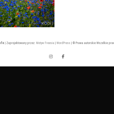
afa
| Zaprojektowany przez:
Motyw Freesia
|
WordPress
| © Prawa autorskie Wszelkie pra
Instagram
Facebook