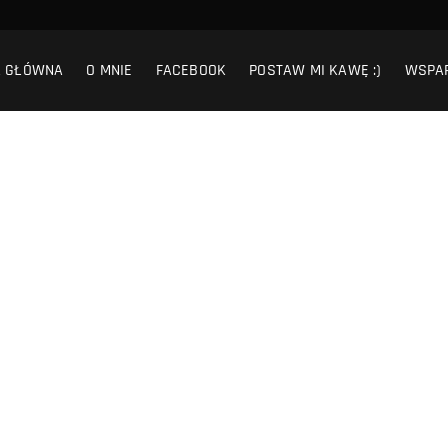
A GŁÓWNA
O MNIE
FACEBOOK
POSTAW MI KAWĘ :)
WSPA