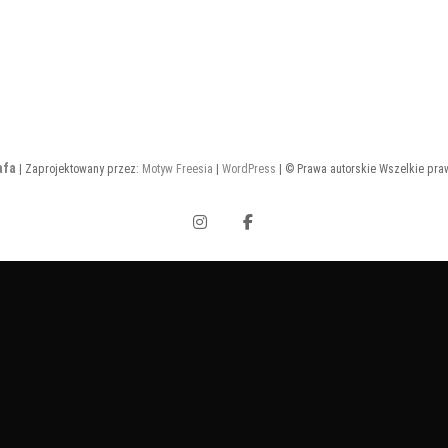
afa
| Zaprojektowany przez:
Motyw Freesia
|
WordPress
| © Prawa autorskie Wszelkie pra
Instagram
Facebook