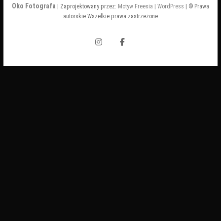
Oko Fotografa
| Zaprojektowany przez:
Motyw Freesia
|
WordPress
| © Prawa
autorskie Wszelkie prawa zastrzeżone
Instagram
Facebook