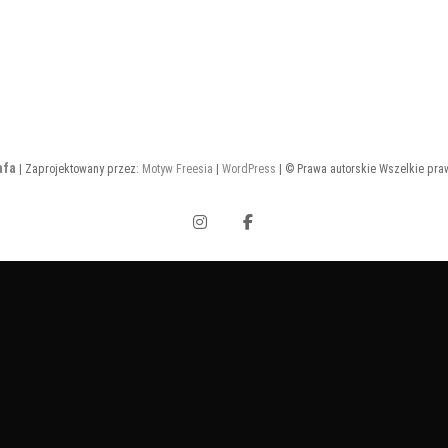
afa
| Zaprojektowany przez:
Motyw Freesia
|
WordPress
| © Prawa autorskie Wszelkie pra
Instagram
Facebook