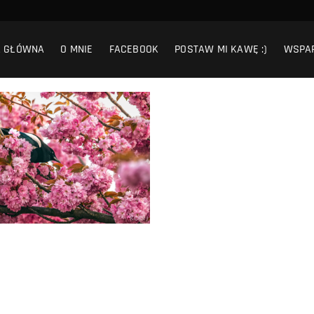
A GŁÓWNA
O MNIE
FACEBOOK
POSTAW MI KAWĘ :)
WSPA