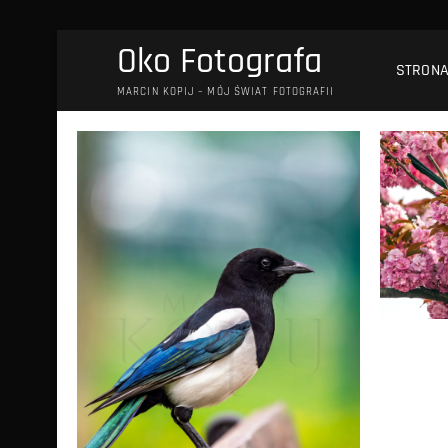
Przejdź
Oko Fotografa
do
STRON
treści
MARCIN KOPIJ – MÓJ ŚWIAT FOTOGRAFII