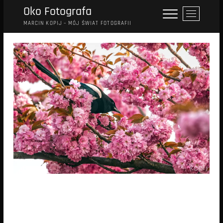
Przejdź
Oko Fotografa
P
do
r
MARCIN KOPIJ – MÓJ ŚWIAT FOTOGRAFII
treści
z
y
c
i
s
k
m
e
n
u