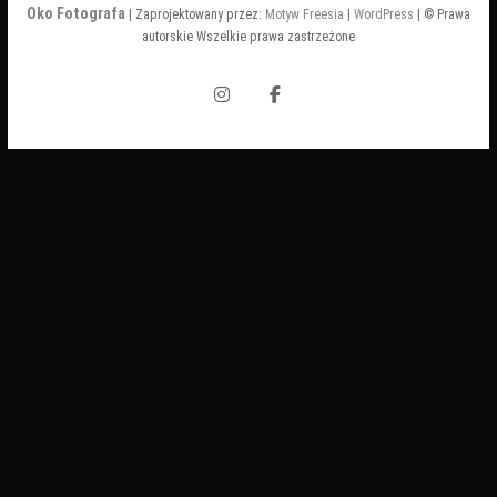
Oko Fotografa
| Zaprojektowany przez:
Motyw Freesia
|
WordPress
| © Prawa
autorskie Wszelkie prawa zastrzeżone
Instagram
Facebook