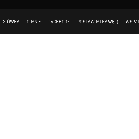
A GŁÓWNA
O MNIE
FACEBOOK
POSTAW MI KAWĘ :)
WSPA