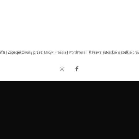
afa
| Zaprojektowany przez:
Motyw Freesia
|
WordPress
| © Prawa autorskie Wszelkie pra
Instagram
Facebook