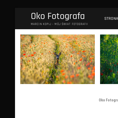
Przejdź
Oko Fotografa
do
STRON
treści
MARCIN KOPIJ – MÓJ ŚWIAT FOTOGRAFII
Oko Fotogr