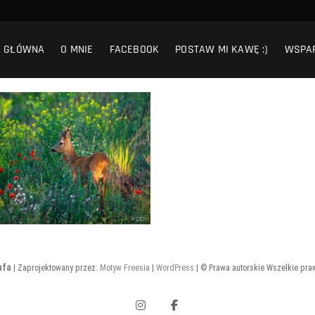
A GŁÓWNA
O MNIE
FACEBOOK
POSTAW MI KAWĘ :)
WSPA
afa
| Zaprojektowany przez:
Motyw Freesia
|
WordPress
| © Prawa autorskie Wszelkie pra
Instagram
Facebook