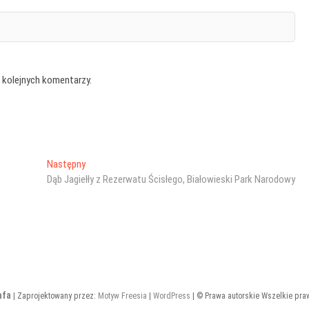
 kolejnych komentarzy.
Następny
Następny
wpis:
Dąb Jagiełły z Rezerwatu Ścisłego, Białowieski Park Narodowy
afa
| Zaprojektowany przez:
Motyw Freesia
|
WordPress
| © Prawa autorskie Wszelkie pra