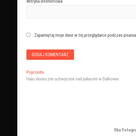
Witryna internetowa
Zapamiętaj moje dane w tej przeglądarce podczas pisania
Nawigacja
Poprzedni
Poprzedni
wpis:
Halo słoneczne uchwycone nad pałacem w Dalkowie
wpisu
Oko Fotogr