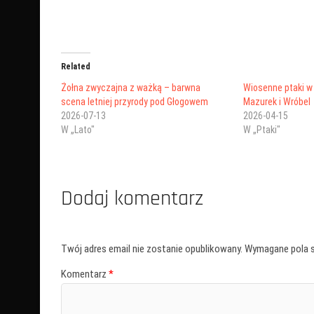
Related
Żołna zwyczajna z ważką – barwna
Wiosenne ptaki w 
scena letniej przyrody pod Głogowem
Mazurek i Wróbel
2026-07-13
2026-04-15
W „Lato"
W „Ptaki"
Dodaj komentarz
Twój adres email nie zostanie opublikowany.
Wymagane pola 
Komentarz
*