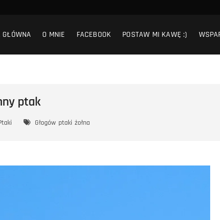
A GŁÓWNA
O MNIE
FACEBOOK
POSTAW MI KAWĘ :)
WSPA
nny ptak
Ptaki
Głogów
ptaki
żołna