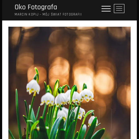
Przejdź
Oko Fotografa
P
do
r
MARCIN KOPIJ – MÓJ ŚWIAT FOTOGRAFII
treści
z
y
c
i
s
k
m
e
n
u