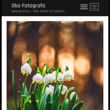
Przejdź
Oko Fotografa
P
do
r
MARCIN KOPIJ – MÓJ ŚWIAT FOTOGRAFII
treści
z
y
c
i
s
k
m
e
n
u