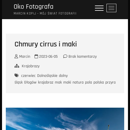
Przejdź
Oko Fotografa
P
do
r
MARCIN KOPIJ – MÓJ ŚWIAT FOTOGRAFII
treści
z
y
c
i
Chmury cirrus i maki
s
k
Marcin
2023-06-05
Brak komentarzy
m
e
Krajobrazy
n
czerwiec
Dolnośląskie
dolny
u
śląsk
Głogów
krajobraz
mak
maki
natura
pola
polska
przyroda