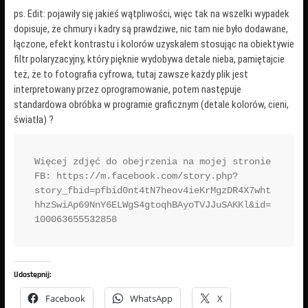
ps. Edit: pojawiły się jakieś wątpliwości, więc tak na wszelki wypadek
dopisuje, że chmury i kadry są prawdziwe, nic tam nie było dodawane,
łączone, efekt kontrastu i kolorów uzyskałem stosując na obiektywie
filtr polaryzacyjny, który pięknie wydobywa detale nieba, pamiętajcie
też, że to fotografia cyfrowa, tutaj zawsze każdy plik jest
interpretowany przez oprogramowanie, potem następuje
standardowa obróbka w programie graficznym (detale kolorów, cieni,
światła) ?
Więcej zdjęć do obejrzenia na mojej stronie 
FB: https://m.facebook.com/story.php?
story_fbid=pfbid0nt4tN7heov4ieKrMgzDR4X7wht
hhzSwiAp69NnY6ELWgS4gtoqhBAyoTVJJuSAKKl&id=
100063655532858
Udostępnij:
Facebook
WhatsApp
X