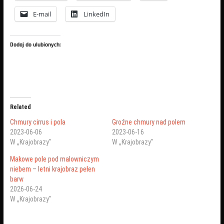
E-mail
LinkedIn
Dodaj do ulubionych:
Related
Chmury cirrus i pola
Groźne chmury nad polem
2023-06-06
2023-06-16
W „Krajobrazy"
W „Krajobrazy"
Makowe pole pod malowniczym
niebem – letni krajobraz pełen
barw
2026-06-24
W „Krajobrazy"