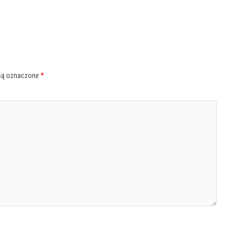
są oznaczone
*