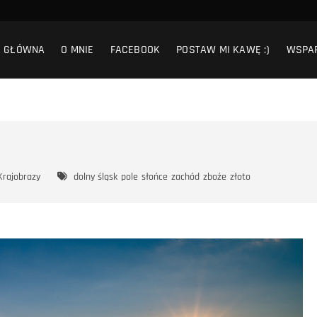
A GŁÓWNA
O MNIE
FACEBOOK
POSTAW MI KAWĘ :)
WSPA
Krajobrazy
dolny śląsk
pole
słońce
zachód
zboże
złoto