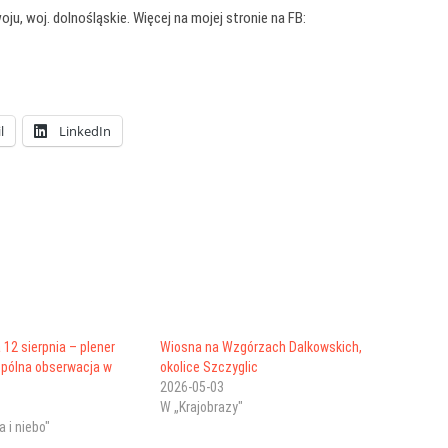
u, woj. dolnośląskie. Więcej na mojej stronie na FB:
l
LinkedIn
12 sierpnia – plener
Wiosna na Wzgórzach Dalkowskich,
spólna obserwacja w
okolice Szczyglic
2026-05-03
W „Krajobrazy"
a i niebo"