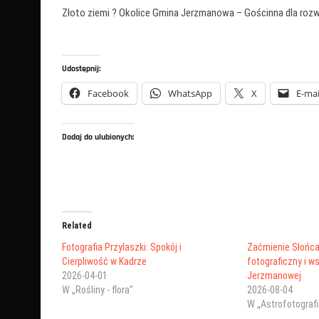
Złoto ziemi ? Okolice Gmina Jerzmanowa – Gościnna dla rozwoj
Udostępnij:
Facebook
WhatsApp
X
E-mai
Dodaj do ulubionych:
Related
Fotografia Przylaszki: Spokój i
Zaćmienie Słońca 
Cierpliwość w Kadrze
fotograficzny i w
2026-04-01
Jerzmanowej
W „Rośliny - flora"
2026-08-04
W „Astrofotografi