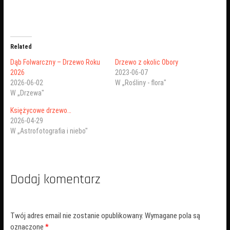
Related
Dąb Folwarczny – Drzewo Roku
Drzewo z okolic Obory
2026
2023-06-07
2026-06-02
W „Rośliny - flora"
W „Drzewa"
Księżycowe drzewo…
2026-04-29
W „Astrofotografia i niebo"
Dodaj komentarz
Twój adres email nie zostanie opublikowany.
Wymagane pola są
oznaczone
*