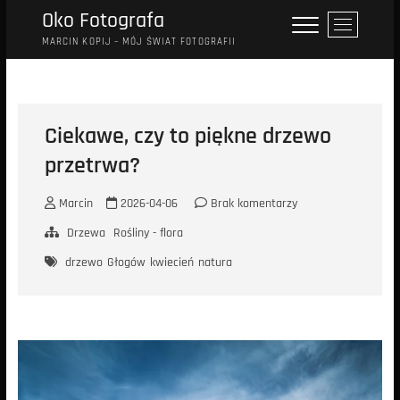
Przejdź
Oko Fotografa
P
do
r
MARCIN KOPIJ – MÓJ ŚWIAT FOTOGRAFII
treści
z
y
c
i
Ciekawe, czy to piękne drzewo
s
przetrwa?
k
m
e
Marcin
2026-04-06
Brak komentarzy
n
Drzewa
Rośliny - flora
u
drzewo
Głogów
kwiecień
natura