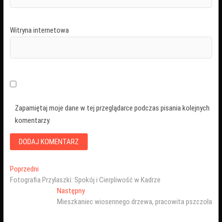
Witryna internetowa
Zapamiętaj moje dane w tej przeglądarce podczas pisania kolejnych
komentarzy.
Nawigacja
Poprzedni
Poprzedni
wpis:
Fotografia Przylaszki: Spokój i Cierpliwość w Kadrze
wpisu
Następny
Następny
wpis:
Mieszkaniec wiosennego drzewa, pracowita pszczoła