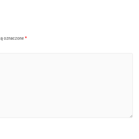
są oznaczone
*