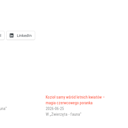
l
LinkedIn
Kozioł sarny wśród letnich kwiatów –
magia czerwcowego poranka
auna"
2026-06-25
W „Zwierzęta - fauna"