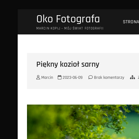
Przejdź
Oko Fotografa
do
STRON
treści
MARCIN KOPIJ – MÓJ ŚWIAT FOTOGRAFII
Piękny kozioł sarny
Marcin
2023-06-09
Brak komentarzy