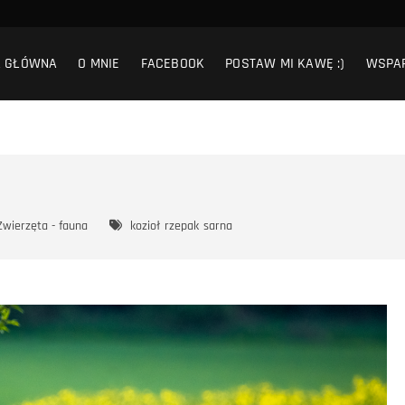
A GŁÓWNA
O MNIE
FACEBOOK
POSTAW MI KAWĘ :)
WSPA
Zwierzęta - fauna
kozioł
rzepak
sarna