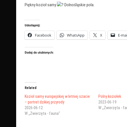
Piękny kozioł sarny
Dolnośląskie pola.
Udostępnij:
Facebook
WhatsApp
X
E-mai
Dodaj do ulubionych:
Related
Kozioł sarny europejskiej w letniej szacie
Polny koziołek
– portret dzikiej przyrody
2023-06-19
2026-06-12
W „Zwierzęta - f
W „Zwierzęta - fauna"