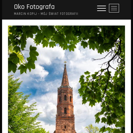
Przejdź
Oko Fotografa
P
do
r
MARCIN KOPIJ – MÓJ ŚWIAT FOTOGRAFII
treści
z
y
c
i
s
k
m
e
n
u