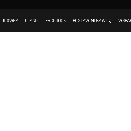
A GŁÓWNA
O MNIE
FACEBOOK
POSTAW MI KAWĘ :)
WSPA