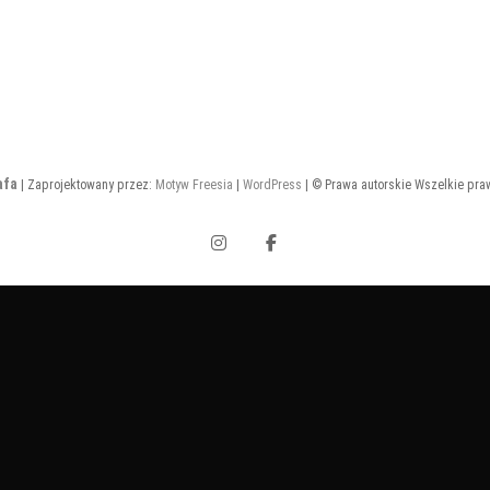
afa
| Zaprojektowany przez:
Motyw Freesia
|
WordPress
| © Prawa autorskie Wszelkie pra
Instagram
Facebook