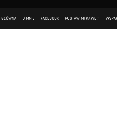
A GŁÓWNA
O MNIE
FACEBOOK
POSTAW MI KAWĘ :)
WSPA