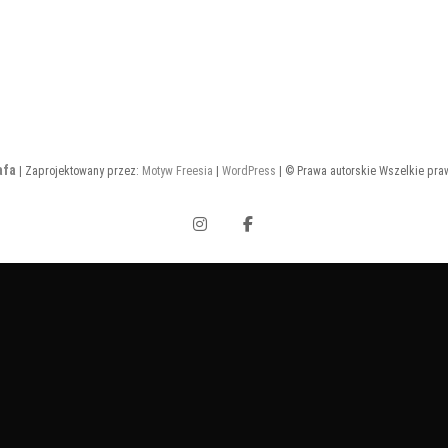
afa
| Zaprojektowany przez:
Motyw Freesia
|
WordPress
| © Prawa autorskie Wszelkie pra
Instagram
Facebook