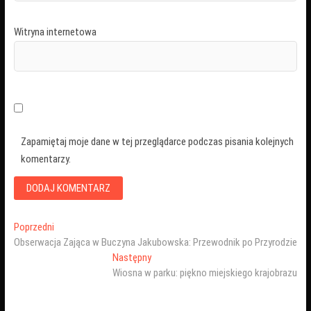
Witryna internetowa
Zapamiętaj moje dane w tej przeglądarce podczas pisania kolejnych
komentarzy.
Nawigacja
Poprzedni
Poprzedni
wpis:
Obserwacja Zająca w Buczyna Jakubowska: Przewodnik po Przyrodzie
wpisu
Następny
Następny
wpis:
Wiosna w parku: piękno miejskiego krajobrazu