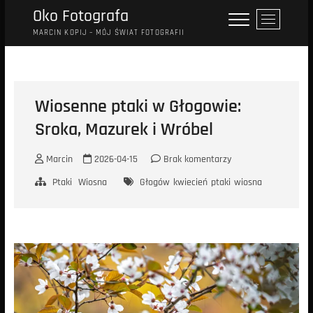
Przejdź
Oko Fotografa
P
do
r
MARCIN KOPIJ – MÓJ ŚWIAT FOTOGRAFII
treści
z
y
c
i
Wiosenne ptaki w Głogowie:
s
Sroka, Mazurek i Wróbel
k
m
e
Marcin
2026-04-15
Brak komentarzy
n
Ptaki
Wiosna
Głogów
kwiecień
ptaki
wiosna
u