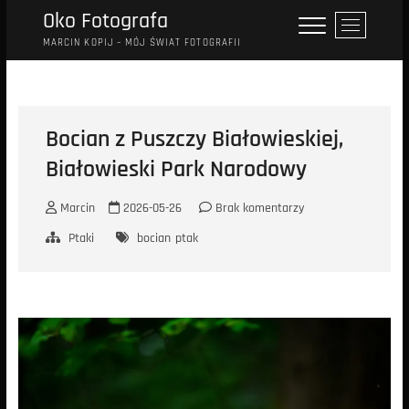
Przejdź
Oko Fotografa
P
do
r
MARCIN KOPIJ – MÓJ ŚWIAT FOTOGRAFII
treści
z
y
c
i
Bocian z Puszczy Białowieskiej,
s
Białowieski Park Narodowy
k
m
e
Marcin
2026-05-26
Brak komentarzy
n
Ptaki
bocian
ptak
u