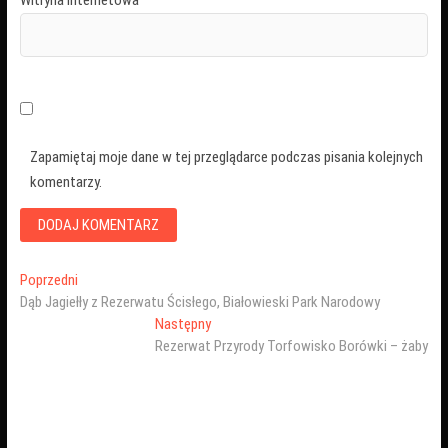
Zapamiętaj moje dane w tej przeglądarce podczas pisania kolejnych
komentarzy.
Nawigacja
Poprzedni
Poprzedni
wpis:
Dąb Jagiełły z Rezerwatu Ścisłego, Białowieski Park Narodowy
wpisu
Następny
Następny
wpis:
Rezerwat Przyrody Torfowisko Borówki – żaby