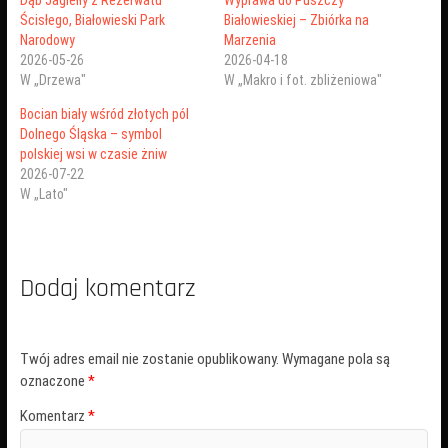
Dąb Jagiełły z Rezerwatu
Wyprawa do Puszczy
Ścisłego, Białowieski Park
Białowieskiej – Zbiórka na
Narodowy
Marzenia
2026-05-26
2026-04-18
W „Drzewa"
W „Makro i fot. zbliżeniowa"
Bocian biały wśród złotych pól
Dolnego Śląska – symbol
polskiej wsi w czasie żniw
2026-07-22
W „Lato"
Dodaj komentarz
Twój adres email nie zostanie opublikowany.
Wymagane pola są
oznaczone
*
Komentarz
*