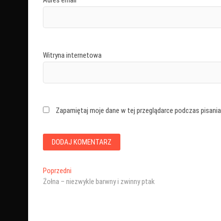
Adres email
*
Witryna internetowa
Zapamiętaj moje dane w tej przeglądarce podczas pisania
Nawigacja
Poprzedni
Poprzedni
wpis:
Żołna – niezwykle barwny i zwinny ptak
wpisu