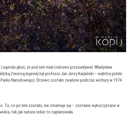
y. Legenda głosi, że pod nim miał rzekomo przesiadywać Władysław
zką (twórcą legendy był profesor Jan Jerzy Karpiński – wybitny polski
ego Parku Narodowego). Drzewo zostało zwalone podczas wichury w 1974
go. To, co po nim zostało, nie zmarnuje się – zostanie wykorzystane w
owieka, tak jak natura sobie to zaplanowała.