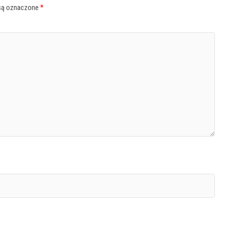
są oznaczone
*