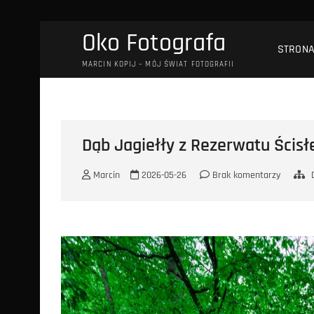
Przejdź
Oko Fotografa
do
STRON
treści
MARCIN KOPIJ – MÓJ ŚWIAT FOTOGRAFII
Dąb Jagiełły z Rezerwatu Ścisł
Marcin
2026-05-26
Brak komentarzy