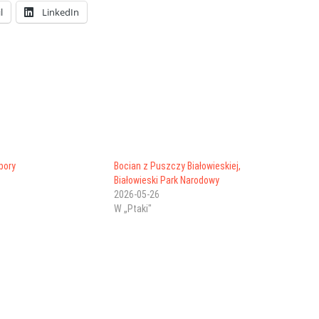
l
LinkedIn
bory
Bocian z Puszczy Białowieskiej,
Białowieski Park Narodowy
2026-05-26
W „Ptaki"