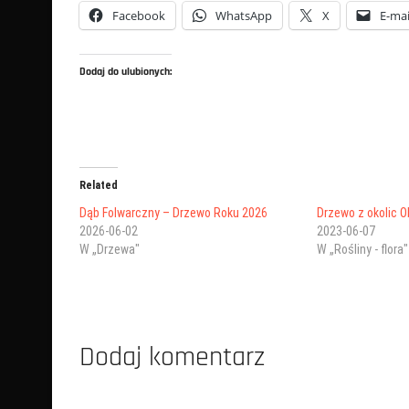
Facebook
WhatsApp
X
E-mai
Dodaj do ulubionych:
Related
Dąb Folwarczny – Drzewo Roku 2026
Drzewo z okolic O
2026-06-02
2023-06-07
W „Drzewa"
W „Rośliny - flora"
Dodaj komentarz