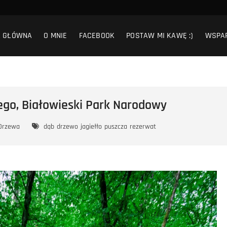
A GŁÓWNA
O MNIE
FACEBOOK
POSTAW MI KAWĘ :)
WSPA
ego, Białowieski Park Narodowy
Drzewa
dąb
drzewo
jagiełło
puszcza
rezerwat