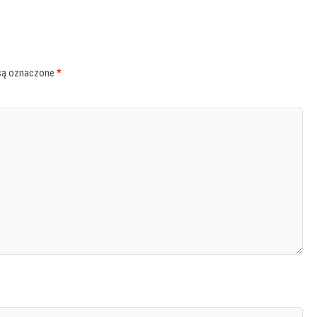
są oznaczone
*