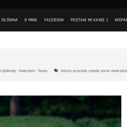
A GŁÓWNA
O MNIE
FACEBOOK
POSTAW MI KAWĘ :)
WSPA
Krajobrazy
Zwierzęta - fauna
natura
przyroda
rzepak
sarna
zwierzęta