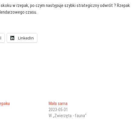
 i skoku w rzepak, po czym następuje szybki strategiczny odwrót ? Rzepak
kalendarzowego czasu.
l
LinkedIn
zepaku
Mała sarna
2023-05-31
W „Zwierzęta - fauna"