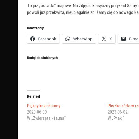
To już „ostatki” majowe. Na zdjęciu klasyczny przykład Sarny
powoli już przekwita, nieubłagalnie zbliżamy się do nowego 
Udostępnij:
Facebook
WhatsApp
X
E-mai
Dodaj do ulubionych:
Related
Piękny kozioł sarny
Pliszka żółta w r
2023-06-09
2023-06-02
W „Zwierzęta - fauna"
W „Ptaki"