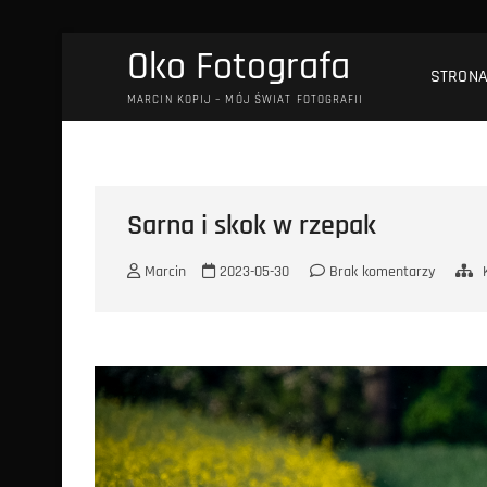
Przejdź
Oko Fotografa
do
STRON
treści
MARCIN KOPIJ – MÓJ ŚWIAT FOTOGRAFII
Sarna i skok w rzepak
Marcin
2023-05-30
Brak komentarzy