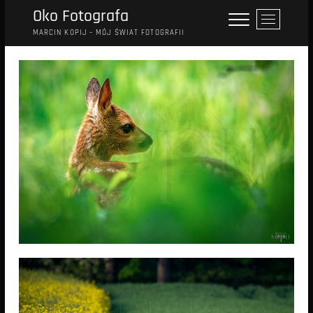
Przejdź
Oko Fotografa
P
do
r
MARCIN KOPIJ – MÓJ ŚWIAT FOTOGRAFII
treści
z
y
c
i
s
k
m
e
n
u