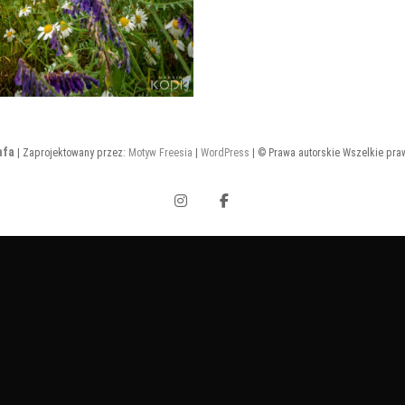
afa
| Zaprojektowany przez:
Motyw Freesia
|
WordPress
| © Prawa autorskie Wszelkie pra
Instagram
Facebook