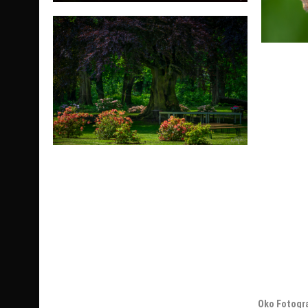
Stronicowanie
wpisów
Oko Fotogr