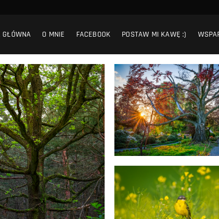
A GŁÓWNA
O MNIE
FACEBOOK
POSTAW MI KAWĘ :)
WSPA