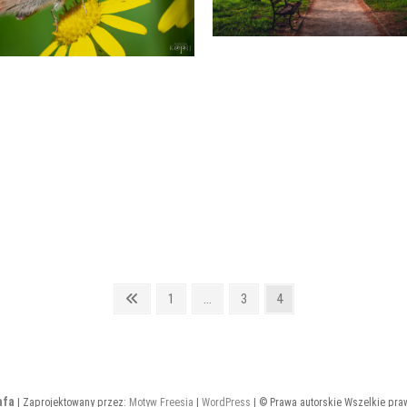
Poprzednia
Strona
Strona
Strona
1
…
3
4
strona
afa
| Zaprojektowany przez:
Motyw Freesia
|
WordPress
| © Prawa autorskie Wszelkie pra